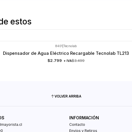
de estos
8401
|
Tecnolab
Dispensador de Agua Eléctrico Recargable Tecnolab TL213
$2.799
$3.499
+ IVA
VOLVER ARRIBA
OS
INFORMACIÓN
mayorista.cl
Contacto
00
Envíos y Retiros