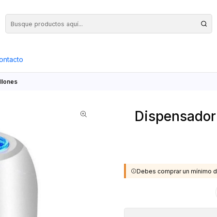
Precios Netos + IVA en toda la Web, Pedido Mínimo $50.000.- Neto
ontacto
llones
Dispensador
Debes comprar un mínimo d