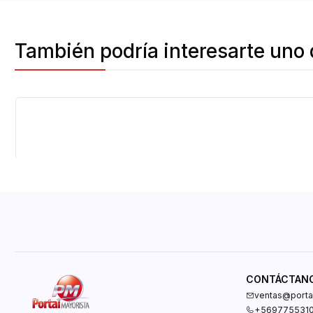
También podría interesarte uno 
-20%
OFF
CONTÁCTAN
ventas@portal
+569775531