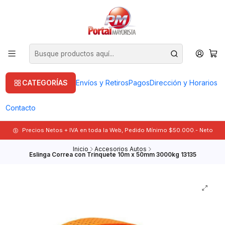
CATEGORÍAS
Envíos y Retiros
Pagos
Dirección y Horarios
Contacto
Precios Netos + IVA en toda la Web, Pedido Mínimo $50.000.- Neto
Inicio
Accesorios Autos
Eslinga Correa con Trinquete 10m x 50mm 3000kg 13135