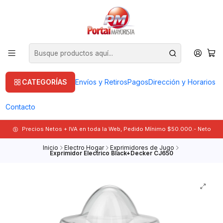
CATEGORÍAS
Envíos y Retiros
Pagos
Dirección y Horarios
Contacto
Precios Netos + IVA en toda la Web, Pedido Mínimo $50.000.- Neto
Inicio
Electro Hogar
Exprimidores de Jugo
Exprimidor Electrico Black+Decker CJ650