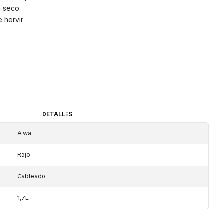
n seco
 hervir
DETALLES
Aiwa
Rojo
Cableado
1,7L