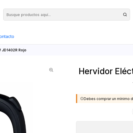
Precios Netos + IVA en toda la Web, Pedido Mínimo $50.000.- Neto
ontacto
AW JD1402R Rojo
Hervidor Eléc
Debes comprar un mínimo d