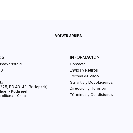
VOLVER ARRIBA
OS
INFORMACIÓN
mayorista.cl
Contacto
00
Envíos y Retiros
0
Formas de Pago
ta
Garantía y Devoluciones
s 225, BD 43, 43 (Bodepark)
Dirección y Horarios
huel - Pudahuel
Términos y Condiciones
olitana - Chile