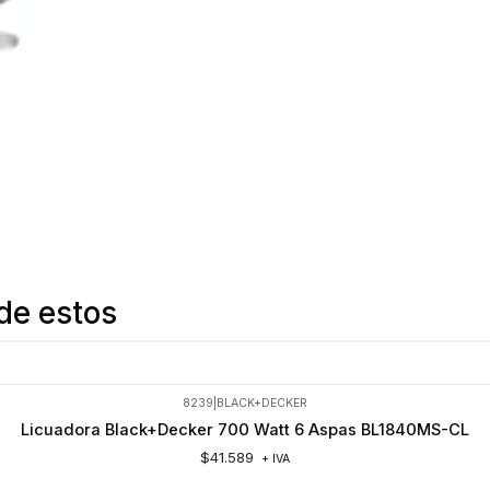
de estos
8239
|
BLACK+DECKER
Licuadora Black+Decker 700 Watt 6 Aspas BL1840MS-CL
$41.589
+ IVA