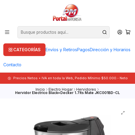
CATEGORÍAS
Envíos y Retiros
Pagos
Dirección y Horarios
Contacto
Precios Netos + IVA en toda la Web, Pedido Mínimo $50.000.- Neto
Inicio
Electro Hogar
Hervidores
Hervidor Electrico Black+Decker 1.7lts Mate JKC001BD-CL