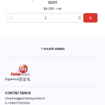
55211
$4.299
+ IVA
Cantidad
VOLVER ARRIBA
Síguenos
CONTÁCTANOS
ventas@portalmayorista.cl
+56977553100