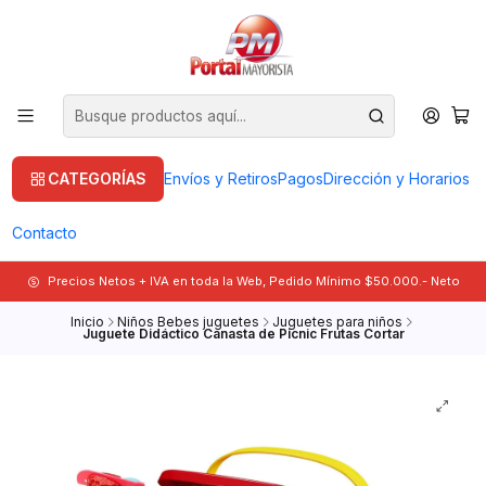
CATEGORÍAS
Envíos y Retiros
Pagos
Dirección y Horarios
Contacto
Precios Netos + IVA en toda la Web, Pedido Mínimo $50.000.- Neto
Inicio
Niños Bebes juguetes
Juguetes para niños
Juguete Didáctico Canasta de Picnic Frutas Cortar