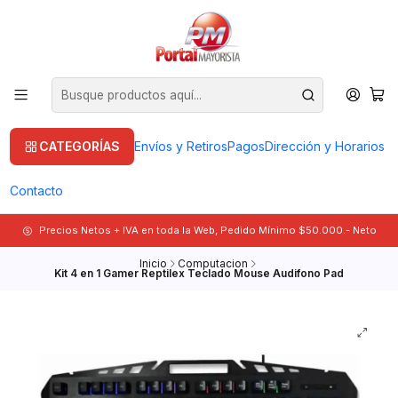
CATEGORÍAS
Envíos y Retiros
Pagos
Dirección y Horarios
Contacto
Precios Netos + IVA en toda la Web, Pedido Mínimo $50.000.- Neto
Inicio
Computacion
Kit 4 en 1 Gamer Reptilex Teclado Mouse Audifono Pad