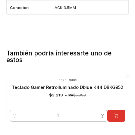
Conector:
JACK 3.5MM
También podría interesarte uno de
estos
8573
|
Dblue
-46%
OFF
Teclado Gamer Retroiluminado Dblue K44 DBKG952
$3.219
$5.999
+ IVA
Cantidad