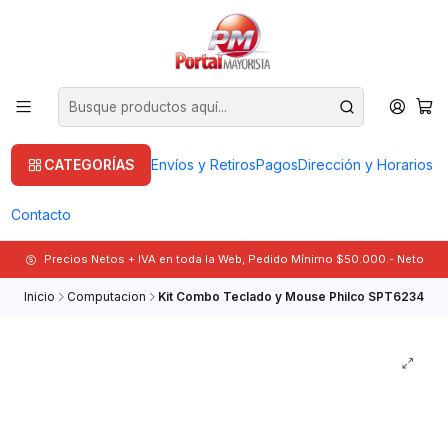
CATEGORÍAS
Envíos y Retiros
Pagos
Dirección y Horarios
Contacto
Precios Netos + IVA en toda la Web, Pedido Mínimo $50.000.- Neto
Inicio
Computacion
Kit Combo Teclado y Mouse Philco SPT6234