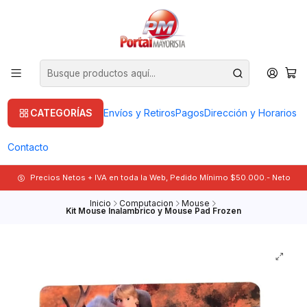
CATEGORÍAS
Envíos y Retiros
Pagos
Dirección y Horarios
Contacto
Precios Netos + IVA en toda la Web, Pedido Mínimo $50.000.- Neto
Inicio
Computacion
Mouse
Kit Mouse Inalambrico y Mouse Pad Frozen