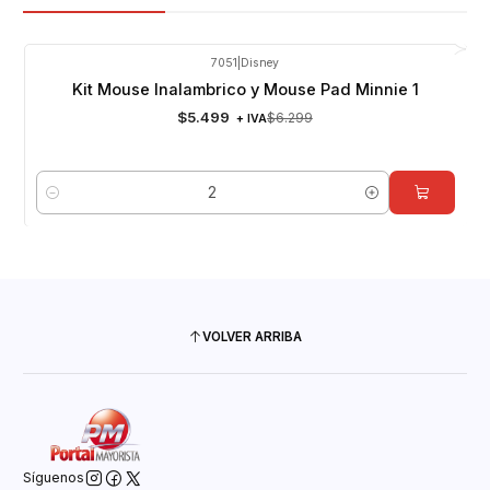
7051
|
Disney
-13%
OFF
Kit Mouse Inalambrico y Mouse Pad Minnie 1
$5.499
$6.299
+ IVA
Cantidad
VOLVER ARRIBA
Síguenos