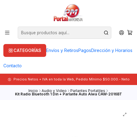
CATEGORÍAS
Envíos y Retiros
Pagos
Dirección y Horarios
Contacto
Precios Netos + IVA en toda la Web, Pedido Mínimo $50.000.- Neto
Inicio
Audio y Video
Parlantes Portatiles
Kit Radio Bluetooth 1 Din + Parlante Auto Aiwa CAW-2016BT