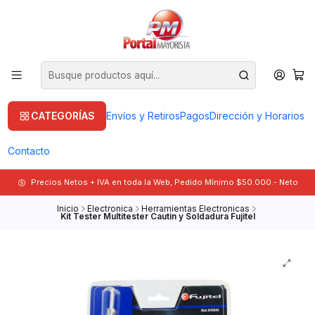
CATEGORÍAS
Envíos y Retiros
Pagos
Dirección y Horarios
Contacto
Precios Netos + IVA en toda la Web, Pedido Mínimo $50.000.- Neto
Inicio
Electronica
Herramientas Electronicas
Kit Tester Multitester Cautin y Soldadura Fujitel