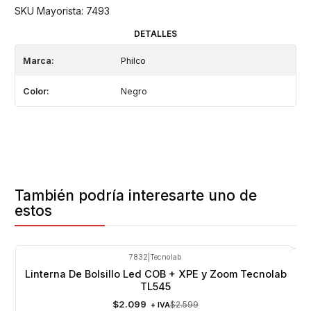
SKU Mayorista: 7493
DETALLES
Marca:
Philco
Color:
Negro
También podría interesarte uno de
estos
7832
|
Tecnolab
-19%
OFF
Linterna De Bolsillo Led COB + XPE y Zoom Tecnolab
TL545
$2.099
$2.599
+ IVA