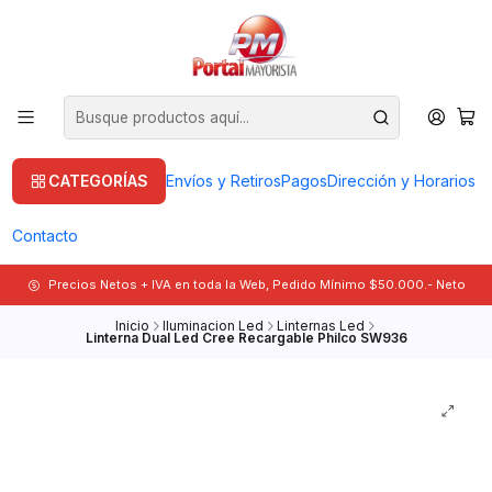
CATEGORÍAS
Envíos y Retiros
Pagos
Dirección y Horarios
Contacto
Precios Netos + IVA en toda la Web, Pedido Mínimo $50.000.- Neto
Inicio
Iluminacion Led
Linternas Led
Linterna Dual Led Cree Recargable Philco SW936