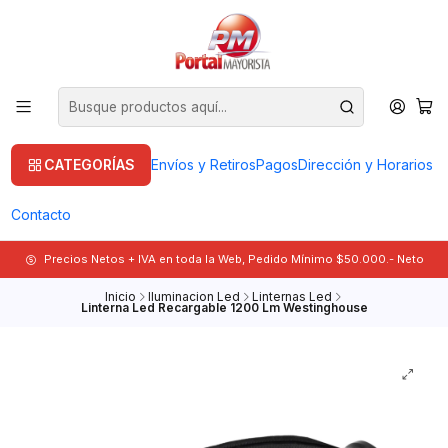
CATEGORÍAS
Envíos y Retiros
Pagos
Dirección y Horarios
Contacto
Precios Netos + IVA en toda la Web, Pedido Mínimo $50.000.- Neto
Inicio
Iluminacion Led
Linternas Led
Linterna Led Recargable 1200 Lm Westinghouse