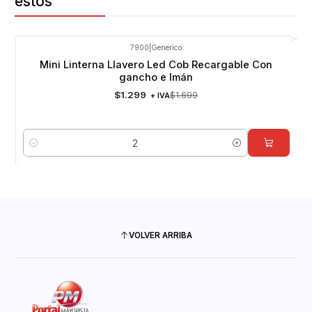
estos
7900
|
Generico
-24%
OFF
Mini Linterna Llavero Led Cob Recargable Con
gancho e Imán
$1.299
$1.699
+ IVA
Cantidad
VOLVER ARRIBA