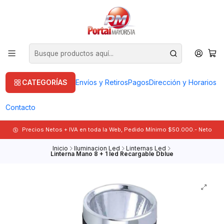
CATEGORÍAS
Envíos y Retiros
Pagos
Dirección y Horarios
Contacto
Precios Netos + IVA en toda la Web, Pedido Mínimo $50.000.- Neto
Inicio
Iluminacion Led
Linternas Led
Linterna Mano 8 + 1 led Recargable Dblue