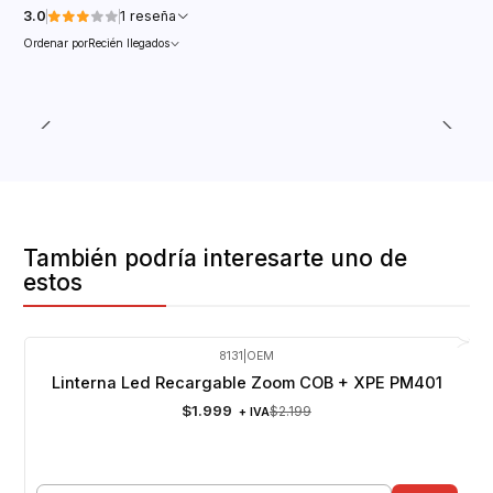
3.0
1 reseña
Ordenar por
Recién llegados
También podría interesarte uno de
estos
8131
|
OEM
-9%
OFF
Linterna Led Recargable Zoom COB + XPE PM401
$1.999
$2.199
+ IVA