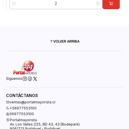
Cantidad
VOLVER ARRIBA
Síguenos
CONTÁCTANOS
ventas@portalmayorista.cl
+56977553100
56977553100
Portalmayorista
Av. Los Valles 225, BD 43, 43 (Bodepark)
9061713 Pudahuel - Pudahuel