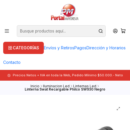
CATEGORÍAS
Envíos y Retiros
Pagos
Dirección y Horarios
Contacto
Precios Netos + IVA en toda la Web, Pedido Mínimo $50.000.- Neto
Inicio
Iluminacion Led
Linternas Led
Linterna Swat Recargable Philco SW930 Negro