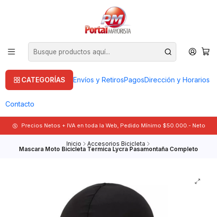
CATEGORÍAS
Envíos y Retiros
Pagos
Dirección y Horarios
Contacto
Precios Netos + IVA en toda la Web, Pedido Mínimo $50.000.- Neto
Inicio
Accesorios Bicicleta
Mascara Moto Bicicleta Termica Lycra Pasamontaña Completo