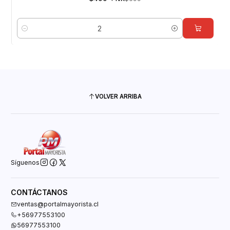
Cantidad
VOLVER ARRIBA
Síguenos
CONTÁCTANOS
ventas@portalmayorista.cl
+56977553100
56977553100