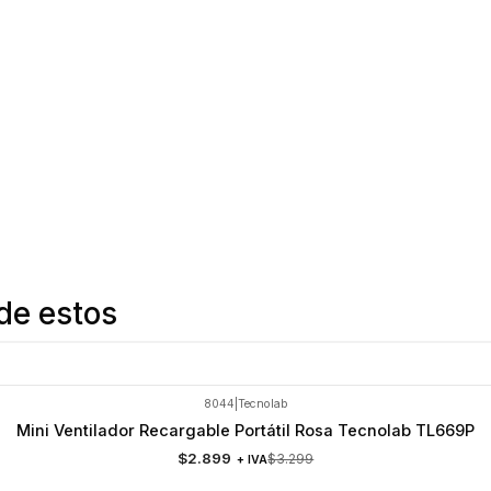
de estos
8044
|
Tecnolab
Mini Ventilador Recargable Portátil Rosa Tecnolab TL669P
$2.899
$3.299
+ IVA