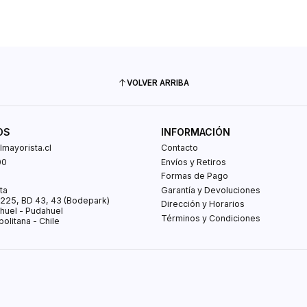
VOLVER ARRIBA
OS
INFORMACIÓN
mayorista.cl
Contacto
00
Envíos y Retiros
0
Formas de Pago
ta
Garantía y Devoluciones
s 225, BD 43, 43 (Bodepark)
Dirección y Horarios
huel - Pudahuel
Términos y Condiciones
olitana - Chile