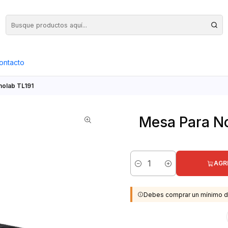
Precios Netos + IVA en toda la Web, Pedido Mínimo $50.000.- Neto
ontacto
nolab TL191
Mesa Para No
AGR
Cantidad
Debes comprar un mínimo d