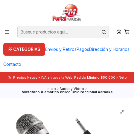
CATEGORÍAS
Envíos y Retiros
Pagos
Dirección y Horarios
Contacto
Precios Netos + IVA en toda la Web, Pedido Mínimo $50.000.- Neto
Inicio
Audio y Video
Microfono Alambrico Philco Unidireccional Karaoke