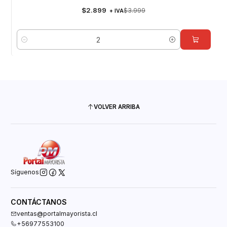
$2.899
$3.999
+ IVA
Cantidad
VOLVER ARRIBA
Síguenos
CONTÁCTANOS
ventas@portalmayorista.cl
+56977553100