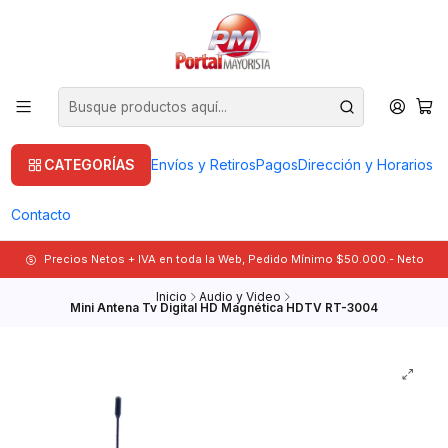
CATEGORÍAS
Envíos y Retiros
Pagos
Dirección y Horarios
Contacto
Precios Netos + IVA en toda la Web, Pedido Mínimo $50.000.- Neto
Inicio
Audio y Video
Mini Antena Tv Digital HD Magnética HDTV RT-3004