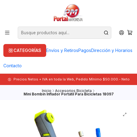
CATEGORÍAS
Envíos y Retiros
Pagos
Dirección y Horarios
Contacto
Precios Netos + IVA en toda la Web, Pedido Mínimo $50.000.- Neto
Inicio
Accesorios Bicicleta
Mini Bombín Inflador Portátil Para Bicicletas 18097