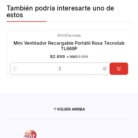
También podría interesarte uno de
estos
8044
|
Tecnolab
-12%
OFF
Mini Ventilador Recargable Portátil Rosa Tecnolab
TL669P
$2.899
$3.299
+ IVA
Cantidad
VOLVER ARRIBA