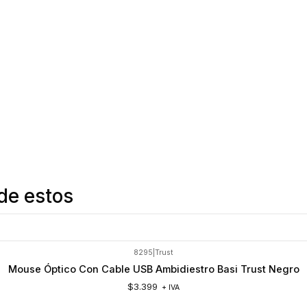
de estos
8295
|
Trust
Mouse Óptico Con Cable USB Ambidiestro Basi Trust Negro
$3.399
+ IVA