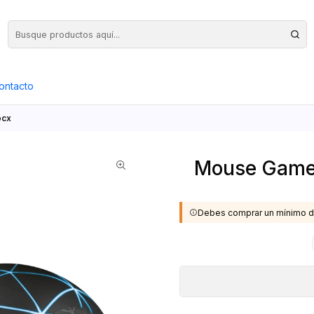
Precios Netos + IVA en toda la Web, Pedido Mínimo $50.000.- Neto
ontacto
ocx
Mouse Gamer
Debes comprar un mínimo d