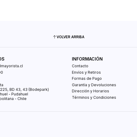
VOLVER ARRIBA
OS
INFORMACIÓN
mayorista.cl
Contacto
00
Envíos y Retiros
0
Formas de Pago
ta
Garantía y Devoluciones
s 225, BD 43, 43 (Bodepark)
Dirección y Horarios
huel - Pudahuel
Términos y Condiciones
olitana - Chile