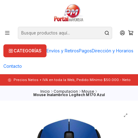
CATEGORÍAS
Envíos y Retiros
Pagos
Dirección y Horarios
Contacto
Precios Netos + IVA en toda la Web, Pedido Mínimo $50.000.- Neto
Inicio
Computacion
Mouse
Mouse Inalambrico Logitech M170 Azul