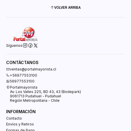
VOLVER ARRIBA
Síguenos
CONTÁCTANOS
ventas@portalmayorista.cl
+56977553100
56977553100
Portalmayorista
Av. Los Valles 225, BD 43, 43 (Bodepark)
9061713 Pudahuel - Pudahuel
Región Metropolitana - Chile
INFORMACIÓN
Contacto
Envíos y Retiros
Formas de Pago