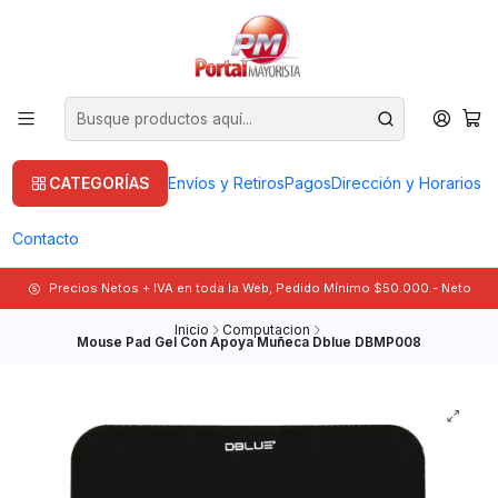
CATEGORÍAS
Envíos y Retiros
Pagos
Dirección y Horarios
Contacto
Precios Netos + IVA en toda la Web, Pedido Mínimo $50.000.- Neto
Inicio
Computacion
Mouse Pad Gel Con Apoya Muñeca Dblue DBMP008