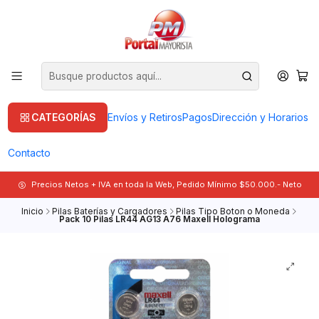
CATEGORÍAS
Envíos y Retiros
Pagos
Dirección y Horarios
Contacto
Precios Netos + IVA en toda la Web, Pedido Mínimo $50.000.- Neto
Inicio
Pilas Baterías y Cargadores
Pilas Tipo Boton o Moneda
Pack 10 Pilas LR44 AG13 A76 Maxell Holograma