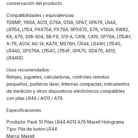
conservación del producto.
Compatibilidades / equivalencias:
1128MP, 1166A, AG13, D76A, G13A, GPA7, GPA76, LR44,
LR1154, L1154, PX675A, PX76A, RPX675, S76, V13GA, RW82,
KA, A76, 208-904, SB-F9, G13-A, CA18, CA19, GP76A, L1154H,
A-76, AG14, AG-14, KA76, MS76H, CR44, LR44H, L1154G,
LR44G, GPS76A, L1154C, L1154F, GPA75, GDA76, A613,
LR44GD.
Usos recomendados:
Relojes, juguetes, calculadoras, controles remotos
pequeños, punteros láser, linternas compactas, instrumentos
de medición y otros dispositivos electrónicos compatibles
con pilas LR44 / AG13 / A76.
Especificaciones:
Producto: Pack 10 Pilas LR44 AG13 A76 Maxell Holograma
Tipo: Pila de botón LR44
Marca: Maxell