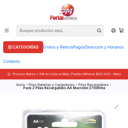
CATEGORÍAS
Envíos y Retiros
Pagos
Dirección y Horarios
Contacto
Precios Netos + IVA en toda la Web, Pedido Mínimo $50.000.- Neto
Inicio
Pilas Baterías y Cargadores
Pilas Recargables
Pack 2 Pilas Recargables AA Macrotel 2700mha