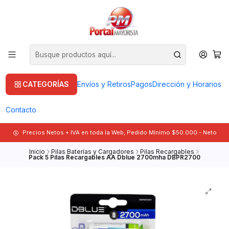
CATEGORÍAS
Envíos y Retiros
Pagos
Dirección y Horarios
Contacto
Precios Netos + IVA en toda la Web, Pedido Mínimo $50.000.- Neto
Inicio
Pilas Baterías y Cargadores
Pilas Recargables
Pack 5 Pilas Recargables AA Dblue 2700mha DBPR2700