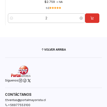
$2.759
+ IVA
5.0
Cantidad
VOLVER ARRIBA
Síguenos
CONTÁCTANOS
ventas@portalmayorista.cl
+56977553100