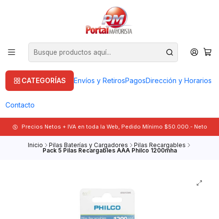
CATEGORÍAS
Envíos y Retiros
Pagos
Dirección y Horarios
Contacto
Precios Netos + IVA en toda la Web, Pedido Mínimo $50.000.- Neto
Inicio
Pilas Baterías y Cargadores
Pilas Recargables
Pack 5 Pilas Recargables AAA Philco 1200mha