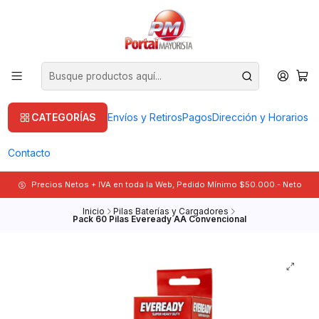
CATEGORÍAS
Envíos y Retiros
Pagos
Dirección y Horarios
Contacto
Precios Netos + IVA en toda la Web, Pedido Mínimo $50.000.- Neto
Inicio
Pilas Baterías y Cargadores
Pack 60 Pilas Eveready AA Convencional