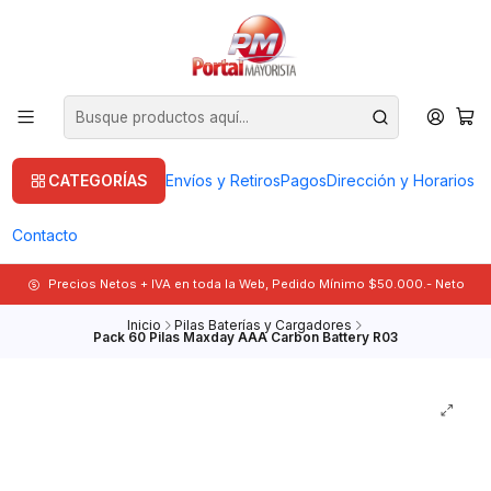
CATEGORÍAS
Envíos y Retiros
Pagos
Dirección y Horarios
Contacto
Precios Netos + IVA en toda la Web, Pedido Mínimo $50.000.- Neto
Inicio
Pilas Baterías y Cargadores
Pack 60 Pilas Maxday AAA Carbon Battery R03