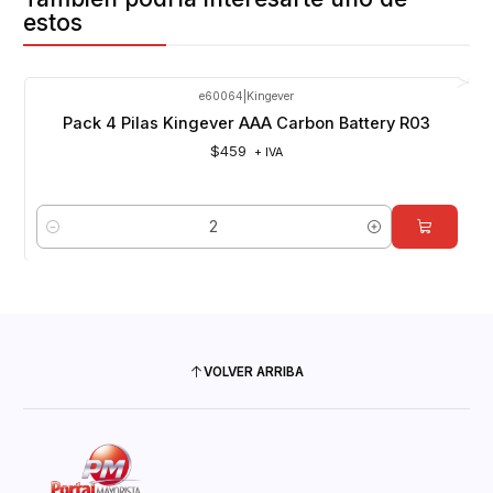
estos
e60064
|
Kingever
Pack 4 Pilas Kingever AAA Carbon Battery R03
$459
+ IVA
Cantidad
VOLVER ARRIBA