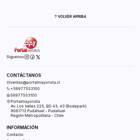
VOLVER ARRIBA
Síguenos
CONTÁCTANOS
ventas@portalmayorista.cl
+56977553100
56977553100
Portalmayorista
Av. Los Valles 225, BD 43, 43 (Bodepark)
9061713 Pudahuel - Pudahuel
Región Metropolitana - Chile
INFORMACIÓN
Contacto