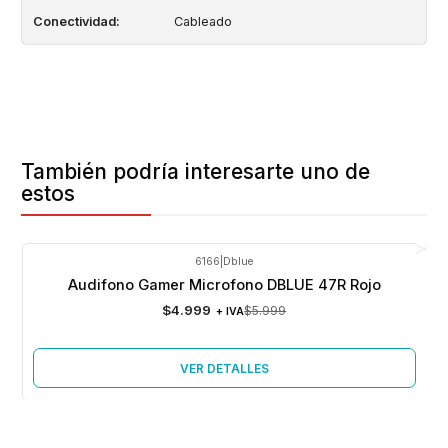
Conectividad:
Cableado
También podría interesarte uno de
estos
6166
|
Dblue
-17%
OFF
Audifono Gamer Microfono DBLUE 47R Rojo
Agotado
$4.999
$5.999
+ IVA
VER DETALLES