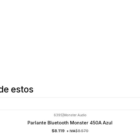
de estos
6395
|
Monster Audio
Parlante Bluetooth Monster 450A Azul
$8.119
$8.579
+ IVA