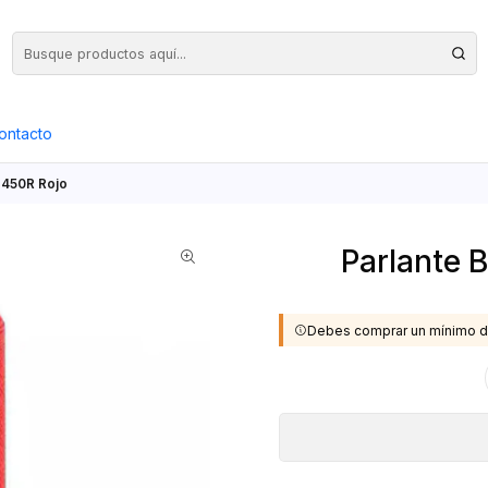
Precios Netos + IVA en toda la Web, Pedido Mínimo $50.000.- Neto
ontacto
 450R Rojo
Parlante 
Debes comprar un mínimo d