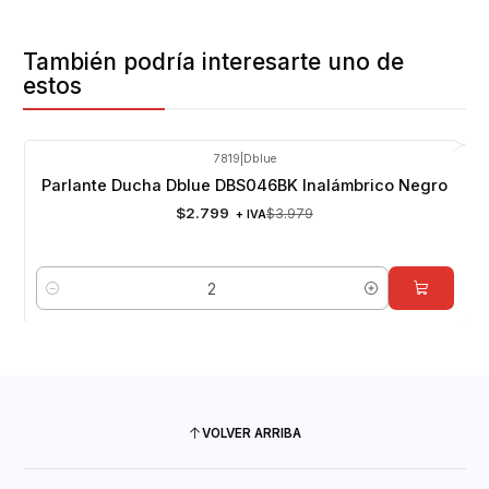
También podría interesarte uno de
estos
7819
|
Dblue
-30%
OFF
Parlante Ducha Dblue DBS046BK Inalámbrico Negro
$2.799
$3.979
+ IVA
Cantidad
VOLVER ARRIBA