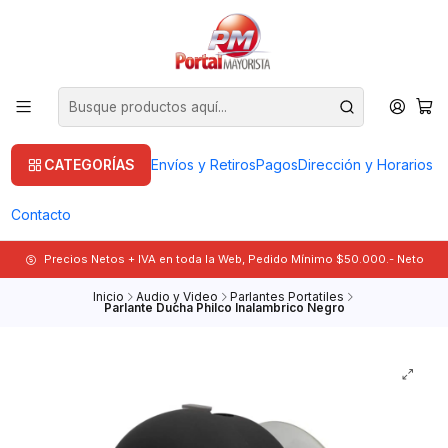
CATEGORÍAS
Envíos y Retiros
Pagos
Dirección y Horarios
Contacto
Precios Netos + IVA en toda la Web, Pedido Mínimo $50.000.- Neto
Inicio
Audio y Video
Parlantes Portatiles
Parlante Ducha Philco Inalambrico Negro