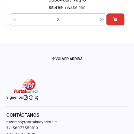
$5.499
$6.999
+ IVA
Cantidad
VOLVER ARRIBA
Síguenos
CONTÁCTANOS
ventas@portalmayorista.cl
+56977553100