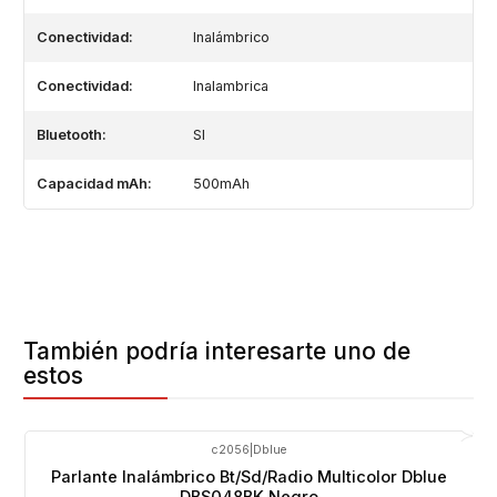
Conectividad:
Inalámbrico
Conectividad:
Inalambrica
Bluetooth:
SI
Capacidad mAh:
500mAh
También podría interesarte uno de
estos
c2056
|
Dblue
-21%
OFF
Parlante Inalámbrico Bt/Sd/Radio Multicolor Dblue
DBS048BK Negro