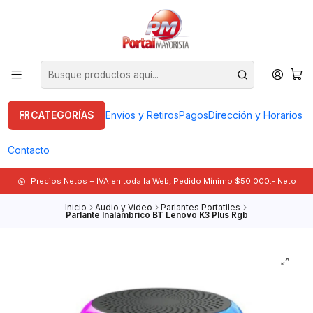
CATEGORÍAS
Envíos y Retiros
Pagos
Dirección y Horarios
Contacto
Precios Netos + IVA en toda la Web, Pedido Mínimo $50.000.- Neto
Inicio
Audio y Video
Parlantes Portatiles
Parlante Inalámbrico BT Lenovo K3 Plus Rgb