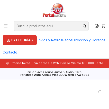
CATEGORÍAS
Envíos y Retiros
Pagos
Dirección y Horarios
Contacto
Precios Netos + IVA en toda la Web, Pedido Mínimo $50.000.- Neto
Inicio
Accesorios Autos
Audio Car
Parlantes Auto Aiwa 3 Vías 300W 6x9 TAW6944