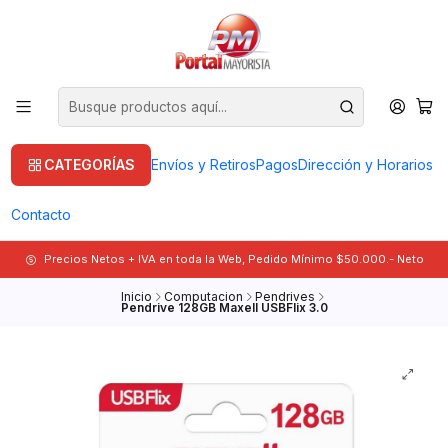
CATEGORÍAS
Envíos y Retiros
Pagos
Dirección y Horarios
Contacto
Precios Netos + IVA en toda la Web, Pedido Mínimo $50.000.- Neto
Inicio
Computacion
Pendrives
Pendrive 128GB Maxell USBFlix 3.0