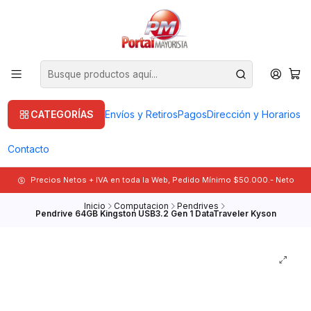
CATEGORÍAS
Envíos y Retiros
Pagos
Dirección y Horarios
Contacto
Precios Netos + IVA en toda la Web, Pedido Mínimo $50.000.- Neto
Inicio
Computacion
Pendrives
Pendrive 64GB Kingston USB3.2 Gen 1 DataTraveler Kyson