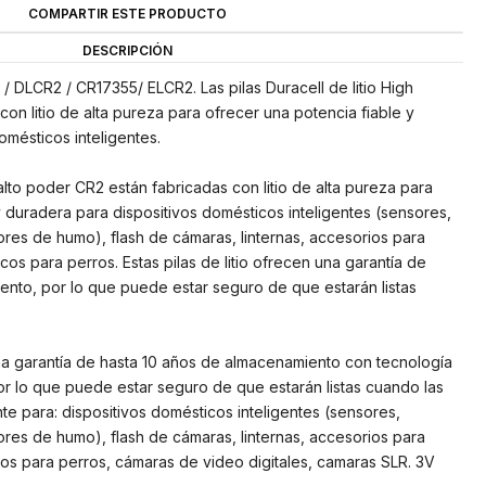
COMPARTIR ESTE PRODUCTO
DESCRIPCIÓN
2 / DLCR2 / CR17355/ ELCR2. Las pilas Duracell de litio High
on litio de alta pureza para ofrecer una potencia fiable y
omésticos inteligentes.
e alto poder CR2 están fabricadas con litio de alta pureza para
y duradera para dispositivos domésticos inteligentes (sensores,
ores de humo), flash de cámaras, linternas, accesorios para
icos para perros. Estas pilas de litio ofrecen una garantía de
nto, por lo que puede estar seguro de que estarán listas
 una garantía de hasta 10 años de almacenamiento con tecnología
r lo que puede estar seguro de que estarán listas cuando las
te para: dispositivos domésticos inteligentes (sensores,
ores de humo), flash de cámaras, linternas, accesorios para
icos para perros, cámaras de video digitales, camaras SLR. 3V