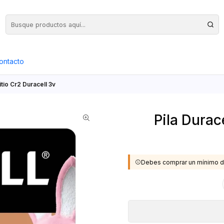
Precios Netos + IVA en toda la Web, Pedido Mínimo $50.000.- Neto
ontacto
Litio Cr2 Duracell 3v
Pila Durace
Debes comprar un mínimo d