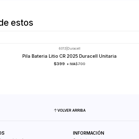
de estos
6013
|
Duracell
Pila Bateria Litio CR 2025 Duracell Unitaria
$399
$799
+ IVA
VOLVER ARRIBA
OS
INFORMACIÓN