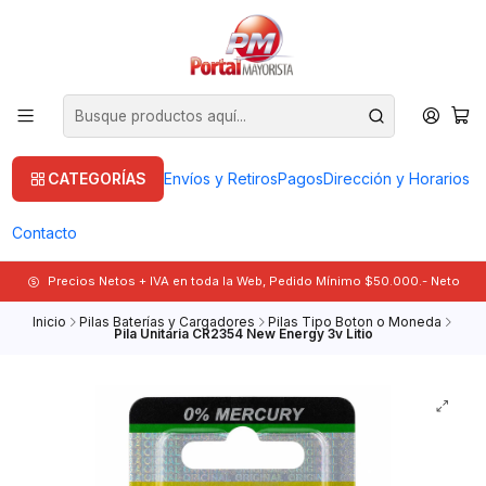
CATEGORÍAS
Envíos y Retiros
Pagos
Dirección y Horarios
Contacto
Precios Netos + IVA en toda la Web, Pedido Mínimo $50.000.- Neto
Inicio
Pilas Baterías y Cargadores
Pilas Tipo Boton o Moneda
Pila Unitaria CR2354 New Energy 3v Litio