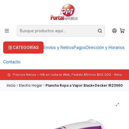
CATEGORÍAS
Envíos y Retiros
Pagos
Dirección y Horarios
Contacto
Precios Netos + IVA en toda la Web, Pedido Mínimo $50.000.- Neto
Inicio
Electro Hogar
Plancha Ropa a Vapor Black+Decker IR23960