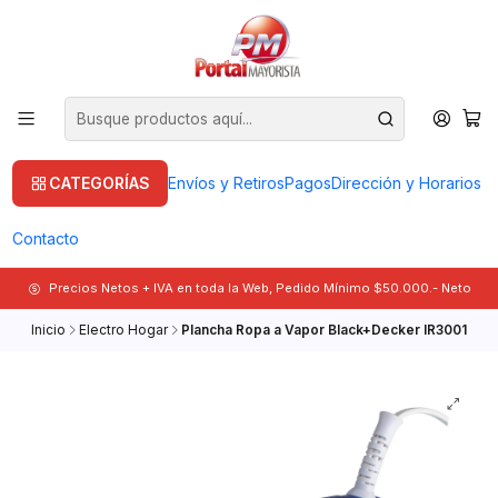
CATEGORÍAS
Envíos y Retiros
Pagos
Dirección y Horarios
Contacto
Precios Netos + IVA en toda la Web, Pedido Mínimo $50.000.- Neto
Inicio
Electro Hogar
Plancha Ropa a Vapor Black+Decker IR3001