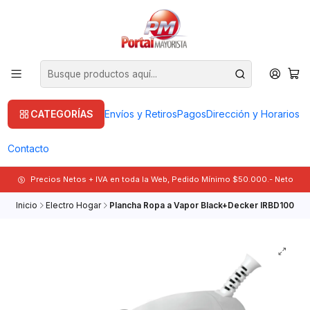
CATEGORÍAS
Envíos y Retiros
Pagos
Dirección y Horarios
Contacto
Precios Netos + IVA en toda la Web, Pedido Mínimo $50.000.- Neto
Inicio
Electro Hogar
Plancha Ropa a Vapor Black+Decker IRBD100