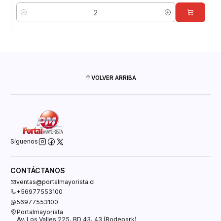
Cantidad
VOLVER ARRIBA
Síguenos
CONTÁCTANOS
ventas@portalmayorista.cl
+56977553100
56977553100
Portalmayorista
Av. Los Valles 225, BD 43, 43 (Bodepark)