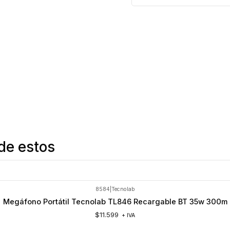
de estos
8584
|
Tecnolab
Megáfono Portátil Tecnolab TL846 Recargable BT 35w 300m
$11.599
+ IVA