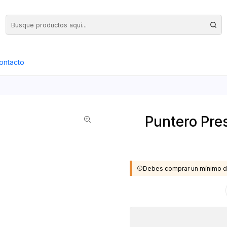
Precios Netos + IVA en toda la Web, Pedido Mínimo $50.000.- Neto
ontacto
Puntero Pre
Debes comprar un mínimo d