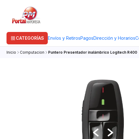
CATEGORÍAS
Envíos y Retiros
Pagos
Dirección y Horarios
C
Inicio
Computacion
Puntero Presentador inalámbrico Logitech R400