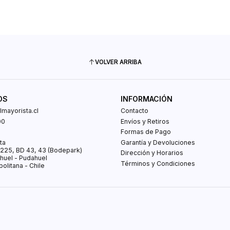
VOLVER ARRIBA
OS
INFORMACIÓN
mayorista.cl
Contacto
00
Envíos y Retiros
0
Formas de Pago
ta
Garantía y Devoluciones
s 225, BD 43, 43 (Bodepark)
Dirección y Horarios
huel - Pudahuel
Términos y Condiciones
olitana - Chile