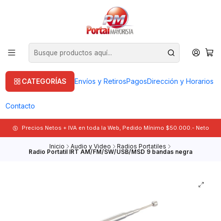
CATEGORÍAS
Envíos y Retiros
Pagos
Dirección y Horarios
Contacto
Precios Netos + IVA en toda la Web, Pedido Mínimo $50.000.- Neto
Inicio
Audio y Video
Radios Portatiles
Radio Portatil IRT AM/FM/SW/USB/MSD 9 bandas negra