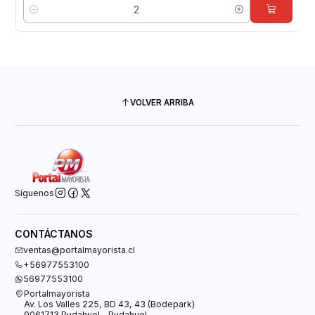
Cantidad
VOLVER ARRIBA
Síguenos
CONTÁCTANOS
ventas@portalmayorista.cl
+56977553100
56977553100
Portalmayorista
Av. Los Valles 225, BD 43, 43 (Bodepark)
9061713 Pudahuel - Pudahuel