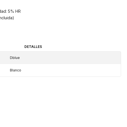
dad: 5% HR
ncluida)
DETALLES
Dblue
Blanco