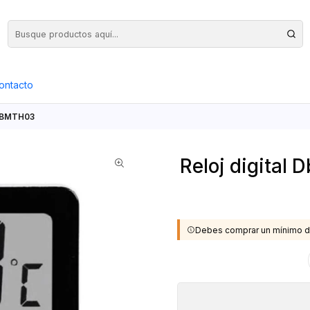
Precios Netos + IVA en toda la Web, Pedido Mínimo $50.000.- Neto
ontacto
 DBMTH03
Reloj digital
Debes comprar un mínimo d