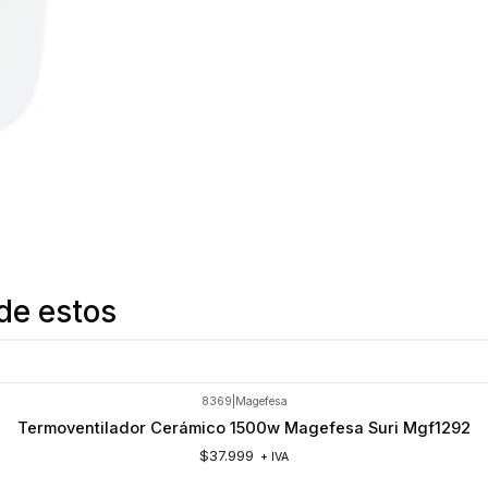
de estos
8369
|
Magefesa
Termoventilador Cerámico 1500w Magefesa Suri Mgf1292
$37.999
+ IVA