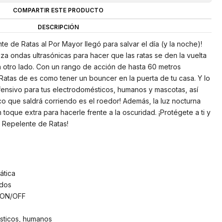
COMPARTIR ESTE PRODUCTO
DESCRIPCIÓN
e de Ratas al Por Mayor llegó para salvar el día (y la noche)!
iza ondas ultrasónicas para hacer que las ratas se den la vuelta
n otro lado. Con un rango de acción de hasta 60 metros
atas de es como tener un bouncer en la puerta de tu casa. Y lo
fensivo para tus electrodomésticos, humanos y mascotas, así
co que saldrá corriendo es el roedor! Además, la luz nocturna
toque extra para hacerle frente a la oscuridad. ¡Protégete a ti y
l Repelente de Ratas!
ática
ados
r ON/OFF
sticos, humanos