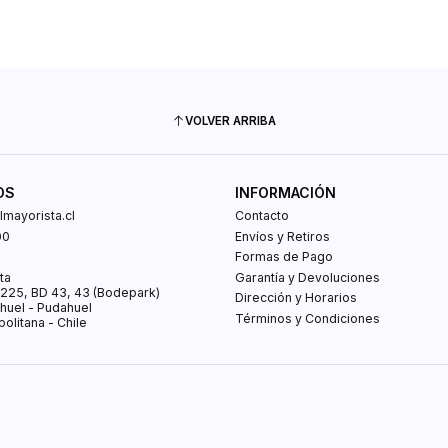
VOLVER ARRIBA
OS
INFORMACIÓN
mayorista.cl
Contacto
00
Envíos y Retiros
0
Formas de Pago
ta
Garantía y Devoluciones
s 225, BD 43, 43 (Bodepark)
Dirección y Horarios
huel - Pudahuel
Términos y Condiciones
olitana - Chile