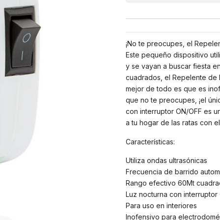
¡No te preocupes, el Repelent
Este pequeño dispositivo util
y se vayan a buscar fiesta e
cuadrados, el Repelente de R
mejor de todo es que es ino
que no te preocupes, ¡el úni
con interruptor ON/OFF es un 
a tu hogar de las ratas con e
Características:
Utiliza ondas ultrasónicas
Frecuencia de barrido autom
Rango efectivo 60Mt cuadr
Luz nocturna con interrupto
Para uso en interiores
Inofensivo para electrodomé