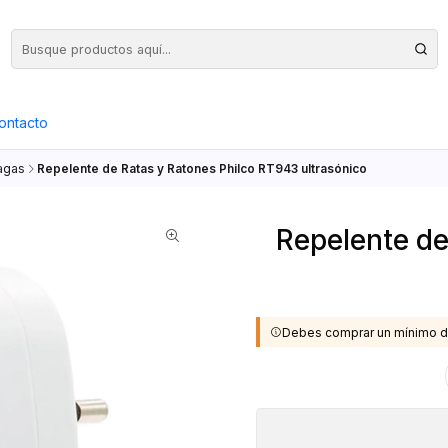
Precios Netos + IVA en toda la Web, Pedido Mínimo $50.000.- Neto
ontacto
lagas
Repelente de Ratas y Ratones Philco RT943 ultrasónico
Repelente de
Debes comprar un mínimo d