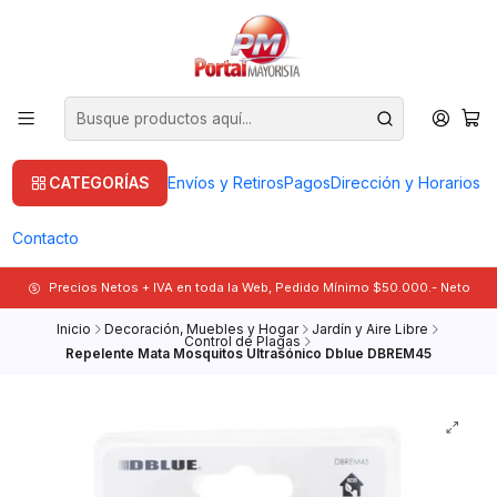
CATEGORÍAS
Envíos y Retiros
Pagos
Dirección y Horarios
Contacto
Precios Netos + IVA en toda la Web, Pedido Mínimo $50.000.- Neto
Inicio
Decoración, Muebles y Hogar
Jardín y Aire Libre
Control de Plagas
Repelente Mata Mosquitos Ultrasónico Dblue DBREM45