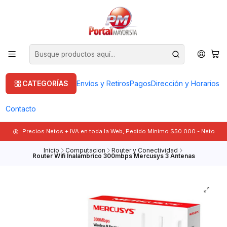
CATEGORÍAS
Envíos y Retiros
Pagos
Dirección y Horarios
Contacto
Precios Netos + IVA en toda la Web, Pedido Mínimo $50.000.- Neto
Inicio
Computacion
Router y Conectividad
Router Wifi Inalambrico 300mbps Mercusys 3 Antenas