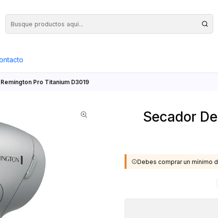
Precios Netos + IVA en toda la Web, Pedido Mínimo $50.000.- Neto
ontacto
 Remington Pro Titanium D3019
Secador De
Debes comprar un mínimo d