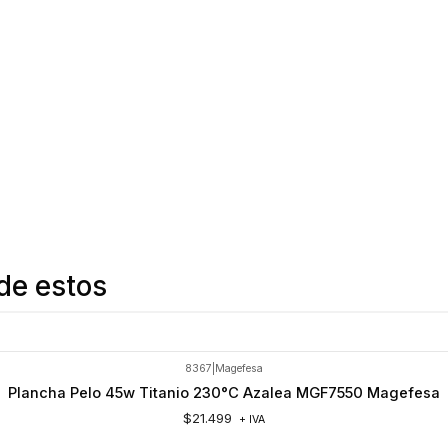
de estos
8367
|
Magefesa
Plancha Pelo 45w Titanio 230°C Azalea MGF7550 Magefesa
$21.499
+ IVA