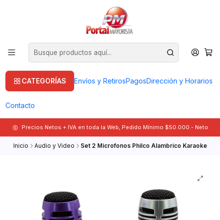
CATEGORÍAS
Envíos y Retiros
Pagos
Dirección y Horarios
Contacto
Precios Netos + IVA en toda la Web, Pedido Mínimo $50.000.- Neto
Inicio
Audio y Video
Set 2 Microfonos Philco Alambrico Karaoke